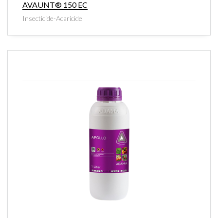
AVAUNT® 150 EC
Insecticide-Acaricide