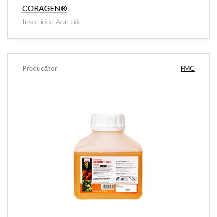
CORAGEN®
Insecticide-Acaricide
Producător
FMC