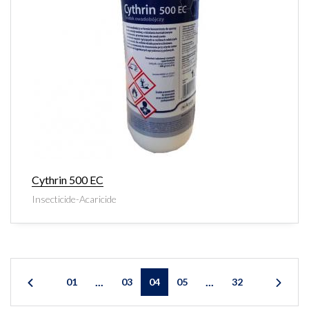
Cythrin 500 EC
Insecticide-Acaricide
...
...
01
03
04
05
32